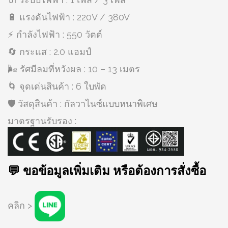
🔋 แรงดันไฟฟ้า : 220V / 380V
⚡ กำลังไฟฟ้า : 550 วัตต์
🔄 กระแส : 2.0 แอมป์
🌬️ รัศมีลมที่หวังผล : 10 – 13 เมตร
🌀 จุดเด่นสินค้า : 6 ใบพัด
🛡️ วัสดุสินค้า : กัลวาไนซ์แบบหนาพิเศษ
มาตรฐานรับรอง :
💬 ขอข้อมูลเพิ่มเติม หรือต้องการสั่งซื้อ
คลิก >