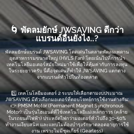
🌀 พัดลมยักษ์ JWSAVING ดีกว่า
แบรนด์อื่นยังไง..?
พัดลมยักษ์แบรนด์ JWSAVING โดดเด่นในตลาดพัดลมเพดาน
อุตสาหกรรมขนาดใหญ่ (HVLS Fan) โดยเน้นไปที่การนำ
เทคโนโลยีมอเตอร์สมัยใหม่มาใช้เพื่อให้คุ้มค่ากับการลงทุน
ในระยะยาวครับ นี่คือจุดเด่นที่ทำให้ JWSAVING แตกต่าง
จากแบรนด์ทั่วไปในท้องตลาด
1️⃣ เทคโนโลยีมอเตอร์ 2 ระบบให้เลือกตามงบประมาณ
JWSAVING มีตัวเลือกมอเตอร์ที่ตอบโจทย์การใช้งานต่างกัน:
👉 PMSM Motor (Permanent Magnet Synchronous
Motor): เป็นรุ่นไฮเอนด์ที่ใช้เทคโนโลยีแม่เหล็กถาวร (คล้าย
ในรถยนต์ไฟฟ้า) ประหยัดไฟกว่ามอเตอร์ทั่วไปถึง 30-50%
ทำงานเงียบสนิท และแทบไม่ต้องบำรุงรักษาตลอดอายุการใช้
งาน เพราะไม่มีชุดเกียร์ (Gearless)