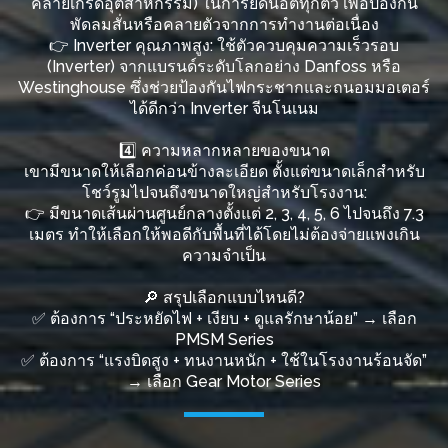
คลายเกรดอุตสาหกรรม) ในการยึดน็อตทุกตัว เพื่อป้องกัน
พัดลมสั่นหรือคลายตัวจากการทำงานต่อเนื่อง
👉 Inverter คุณภาพสูง: ใช้ตัวควบคุมความเร็วรอบ
(Inverter) จากแบรนด์ระดับโลกอย่าง Danfoss หรือ
Westinghouse ซึ่งช่วยป้องกันไฟกระชากและถนอมมอเตอร์
ได้ดีกว่า Inverter จีนโนเนม
4️⃣ ความหลากหลายของขนาด
เขามีขนาดให้เลือกค่อนข้างละเอียด ตั้งแต่ขนาดเล็กสำหรับ
โชว์รูมไปจนถึงขนาดใหญ่สำหรับโรงงาน:
👉 มีขนาดเส้นผ่านศูนย์กลางตั้งแต่ 2, 3, 4, 5, 6 ไปจนถึง 7.3
เมตร ทำให้เลือกให้พอดีกับพื้นที่ได้โดยไม่ต้องจ่ายแพงเกิน
ความจำเป็น
🔎 สรุปเลือกแบบไหนดี?
✅ ต้องการ “ประหยัดไฟ + เงียบ + ดูแลรักษาน้อย” → เลือก
PMSM Series
✅ ต้องการ “แรงบิดสูง + ทนงานหนัก + ใช้ในโรงงานร้อนจัด”
→ เลือก Gear Motor Series