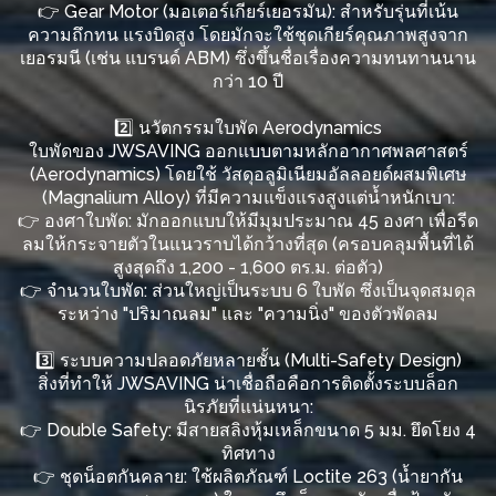
👉 Gear Motor (มอเตอร์เกียร์เยอรมัน): สำหรับรุ่นที่เน้น
ความถึกทน แรงบิดสูง โดยมักจะใช้ชุดเกียร์คุณภาพสูงจาก
เยอรมนี (เช่น แบรนด์ ABM) ซึ่งขึ้นชื่อเรื่องความทนทานนาน
กว่า 10 ปี
2️⃣ นวัตกรรมใบพัด Aerodynamics
ใบพัดของ JWSAVING ออกแบบตามหลักอากาศพลศาสตร์
(Aerodynamics) โดยใช้ วัสดุอลูมิเนียมอัลลอยด์ผสมพิเศษ
(Magnalium Alloy) ที่มีความแข็งแรงสูงแต่น้ำหนักเบา:
👉 องศาใบพัด: มักออกแบบให้มีมุมประมาณ 45 องศา เพื่อรีด
ลมให้กระจายตัวในแนวราบได้กว้างที่สุด (ครอบคลุมพื้นที่ได้
สูงสุดถึง 1,200 - 1,600 ตร.ม. ต่อตัว)
👉 จำนวนใบพัด: ส่วนใหญ่เป็นระบบ 6 ใบพัด ซึ่งเป็นจุดสมดุล
ระหว่าง "ปริมาณลม" และ "ความนิ่ง" ของตัวพัดลม
3️⃣ ระบบความปลอดภัยหลายชั้น (Multi-Safety Design)
สิ่งที่ทำให้ JWSAVING น่าเชื่อถือคือการติดตั้งระบบล็อก
นิรภัยที่แน่นหนา:
👉 Double Safety: มีสายสลิงหุ้มเหล็กขนาด 5 มม. ยึดโยง 4
ทิศทาง
👉 ชุดน็อตกันคลาย: ใช้ผลิตภัณฑ์ Loctite 263 (น้ำยากัน