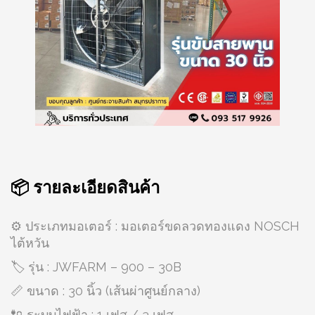
📦 รายละเอียดสินค้า
⚙️ ประเภทมอเตอร์ : มอเตอร์ขดลวดทองแดง NOSCH
ไต้หวัน
🏷️ รุ่น : JWFARM – 900 – 30B
📏 ขนาด : 30 นิ้ว (เส้นผ่าศูนย์กลาง)
🔌 ระบบไฟฟ้า : 1 เฟส / 3 เฟส