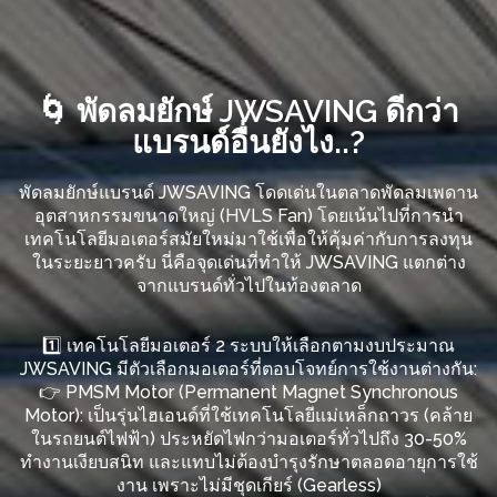
🌀 พัดลมยักษ์ JWSAVING ดีกว่า
แบรนด์อื่นยังไง..?
พัดลมยักษ์แบรนด์ JWSAVING โดดเด่นในตลาดพัดลมเพดาน
อุตสาหกรรมขนาดใหญ่ (HVLS Fan) โดยเน้นไปที่การนำ
เทคโนโลยีมอเตอร์สมัยใหม่มาใช้เพื่อให้คุ้มค่ากับการลงทุน
ในระยะยาวครับ นี่คือจุดเด่นที่ทำให้ JWSAVING แตกต่าง
จากแบรนด์ทั่วไปในท้องตลาด
1️⃣ เทคโนโลยีมอเตอร์ 2 ระบบให้เลือกตามงบประมาณ
JWSAVING มีตัวเลือกมอเตอร์ที่ตอบโจทย์การใช้งานต่างกัน:
👉 PMSM Motor (Permanent Magnet Synchronous
Motor): เป็นรุ่นไฮเอนด์ที่ใช้เทคโนโลยีแม่เหล็กถาวร (คล้าย
ในรถยนต์ไฟฟ้า) ประหยัดไฟกว่ามอเตอร์ทั่วไปถึง 30-50%
ทำงานเงียบสนิท และแทบไม่ต้องบำรุงรักษาตลอดอายุการใช้
งาน เพราะไม่มีชุดเกียร์ (Gearless)