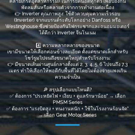
คลายเกรดอุตสาหกรรม) ในการยึดน็อตทุกตัว เพื่อป้องกัน
พัดลมสั่นหรือคลายตัวจากการทำงานต่อเนื่อง
👉 Inverter คุณภาพสูง: ใช้ตัวควบคุมความเร็วรอบ
(Inverter) จากแบรนด์ระดับโลกอย่าง Danfoss หรือ
Westinghouse ซึ่งช่วยป้องกันไฟกระชากและถนอมมอเตอร์
ได้ดีกว่า Inverter จีนโนเนม
4️⃣ ความหลากหลายของขนาด
เขามีขนาดให้เลือกค่อนข้างละเอียด ตั้งแต่ขนาดเล็กสำหรับ
โชว์รูมไปจนถึงขนาดใหญ่สำหรับโรงงาน:
👉 มีขนาดเส้นผ่านศูนย์กลางตั้งแต่ 2, 3, 4, 5, 6 ไปจนถึง 7.3
เมตร ทำให้เลือกให้พอดีกับพื้นที่ได้โดยไม่ต้องจ่ายแพงเกิน
ความจำเป็น
🔎 สรุปเลือกแบบไหนดี?
✅ ต้องการ “ประหยัดไฟ + เงียบ + ดูแลรักษาน้อย” → เลือก
PMSM Series
✅ ต้องการ “แรงบิดสูง + ทนงานหนัก + ใช้ในโรงงานร้อนจัด”
→ เลือก Gear Motor Series