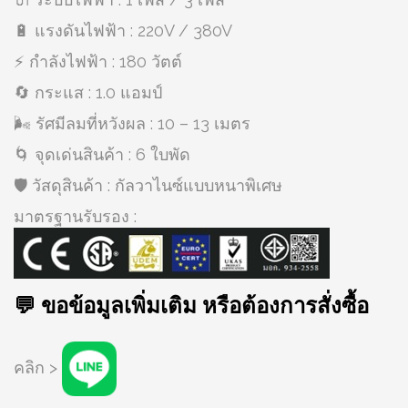
🔋 แรงดันไฟฟ้า : 220V / 380V
⚡ กำลังไฟฟ้า : 180 วัตต์
🔄 กระแส : 1.0 แอมป์
🌬️ รัศมีลมที่หวังผล : 10 – 13 เมตร
🌀 จุดเด่นสินค้า : 6 ใบพัด
🛡️ วัสดุสินค้า : กัลวาไนซ์แบบหนาพิเศษ
มาตรฐานรับรอง :
💬 ขอข้อมูลเพิ่มเติม หรือต้องการสั่งซื้อ
คลิก >