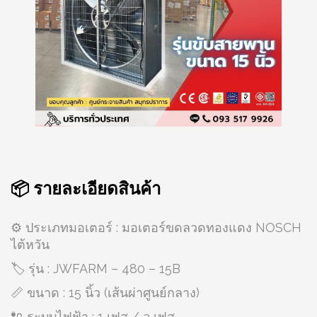
📦 รายละเอียดสินค้า
⚙️ ประเภทมอเตอร์ : มอเตอร์ขดลวดทองแดง NOSCH
ไต้หวัน
🏷️ รุ่น : JWFARM – 480 – 15B
📏 ขนาด : 15 นิ้ว (เส้นผ่าศูนย์กลาง)
🔌 ระบบไฟฟ้า : 1 เฟส / 3 เฟส