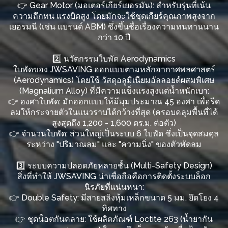
👉 Gear Motor (มอเตอร์เกียร์เยอรมัน): สำหรับรุ่นที่เน้น
ความถึกทน แรงบิดสูง โดยมักจะใช้ชุดเกียร์คุณภาพสูงจาก
เยอรมนี (เช่น แบรนด์ ABM) ซึ่งขึ้นชื่อเรื่องความทนทานนาน
กว่า 10 ปี
2️⃣ นวัตกรรมใบพัด Aerodynamics
ใบพัดของ JWSAVING ออกแบบตามหลักอากาศพลศาสตร์
(Aerodynamics) โดยใช้ วัสดุอลูมิเนียมอัลลอยด์ผสมพิเศษ
(Magnalium Alloy) ที่มีความแข็งแรงสูงแต่น้ำหนักเบา:
👉 องศาใบพัด: มักออกแบบให้มีมุมประมาณ 45 องศา เพื่อรีด
ลมให้กระจายตัวในแนวราบได้กว้างที่สุด (ครอบคลุมพื้นที่ได้
สูงสุดถึง 1,200 - 1,600 ตร.ม. ต่อตัว)
👉 จำนวนใบพัด: ส่วนใหญ่เป็นระบบ 6 ใบพัด ซึ่งเป็นจุดสมดุล
ระหว่าง "ปริมาณลม" และ "ความนิ่ง" ของตัวพัดลม
3️⃣ ระบบความปลอดภัยหลายชั้น (Multi-Safety Design)
สิ่งที่ทำให้ JWSAVING น่าเชื่อถือคือการติดตั้งระบบล็อก
นิรภัยที่แน่นหนา:
👉 Double Safety: มีสายสลิงหุ้มเหล็กขนาด 5 มม. ยึดโยง 4
ทิศทาง
👉 ชุดน็อตกันคลาย: ใช้ผลิตภัณฑ์ Loctite 263 (น้ำยากัน