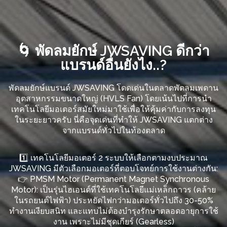
🌀 พัดลมยักษ์ JWSAVING ดีกว่า
แบรนด์อื่นยังไง..?
พัดลมยักษ์แบรนด์ JWSAVING โดดเด่นในตลาดพัดลมเพดาน
อุตสาหกรรมขนาดใหญ่ (HVLS Fan) โดยเน้นไปที่การนำ
เทคโนโลยีมอเตอร์สมัยใหม่มาใช้เพื่อให้คุ้มค่ากับการลงทุน
ในระยะยาวครับ นี่คือจุดเด่นที่ทำให้ JWSAVING แตกต่าง
จากแบรนด์ทั่วไปในท้องตลาด
1️⃣ เทคโนโลยีมอเตอร์ 2 ระบบให้เลือกตามงบประมาณ
JWSAVING มีตัวเลือกมอเตอร์ที่ตอบโจทย์การใช้งานต่างกัน:
👉 PMSM Motor (Permanent Magnet Synchronous
Motor): เป็นรุ่นไฮเอนด์ที่ใช้เทคโนโลยีแม่เหล็กถาวร (คล้าย
ในรถยนต์ไฟฟ้า) ประหยัดไฟกว่ามอเตอร์ทั่วไปถึง 30-50%
ทำงานเงียบสนิท และแทบไม่ต้องบำรุงรักษาตลอดอายุการใช้
งาน เพราะไม่มีชุดเกียร์ (Gearless)