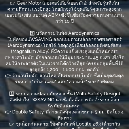
👉 Gear Motor (มอเตอร์เกียร์เยอรมัน): สำหรับรุ่นที่เน้น
ความถึกทน แรงบิดสูง โดยมักจะใช้ชุดเกียร์คุณภาพสูงจาก
เยอรมนี (เช่น แบรนด์ ABM) ซึ่งขึ้นชื่อเรื่องความทนทานนาน
กว่า 10 ปี
2️⃣ นวัตกรรมใบพัด Aerodynamics
ใบพัดของ JWSAVING ออกแบบตามหลักอากาศพลศาสตร์
(Aerodynamics) โดยใช้ วัสดุอลูมิเนียมอัลลอยด์ผสมพิเศษ
(Magnalium Alloy) ที่มีความแข็งแรงสูงแต่น้ำหนักเบา:
👉 องศาใบพัด: มักออกแบบให้มีมุมประมาณ 45 องศา เพื่อรีด
ลมให้กระจายตัวในแนวราบได้กว้างที่สุด (ครอบคลุมพื้นที่ได้
สูงสุดถึง 1,200 - 1,600 ตร.ม. ต่อตัว)
👉 จำนวนใบพัด: ส่วนใหญ่เป็นระบบ 6 ใบพัด ซึ่งเป็นจุดสมดุล
ระหว่าง "ปริมาณลม" และ "ความนิ่ง" ของตัวพัดลม
3️⃣ ระบบความปลอดภัยหลายชั้น (Multi-Safety Design)
สิ่งที่ทำให้ JWSAVING น่าเชื่อถือคือการติดตั้งระบบล็อก
นิรภัยที่แน่นหนา:
👉 Double Safety: มีสายสลิงหุ้มเหล็กขนาด 5 มม. ยึดโยง 4
ทิศทาง
👉 ชุดน็อตกันคลาย: ใช้ผลิตภัณฑ์ Loctite 263 (น้ำยากัน