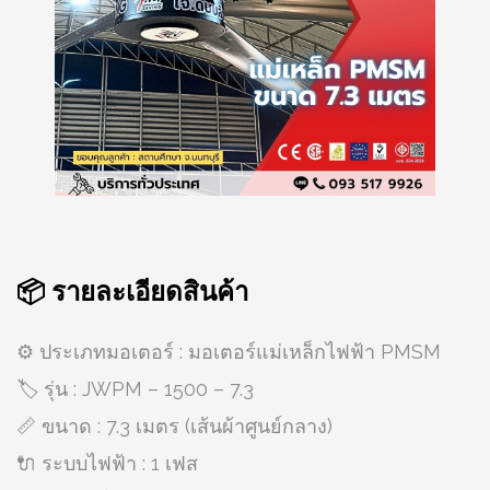
📦 รายละเอียดสินค้า
⚙️ ประเภทมอเตอร์ : มอเตอร์แม่เหล็กไฟฟ้า PMSM
🏷️ รุ่น : JWPM – 1500 – 7.3
📏 ขนาด : 7.3 เมตร (เส้นผ้าศูนย์กลาง)
🔌 ระบบไฟฟ้า : 1 เฟส