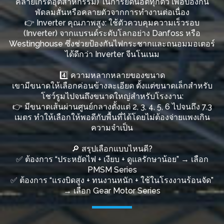
คลายเกรดอุตสาหกรรม) ในการยึดน็อตทุกตัว เพื่อป้องกัน
พัดลมสั่นหรือคลายตัวจากการทำงานต่อเนื่อง
👉 Inverter คุณภาพสูง: ใช้ตัวควบคุมความเร็วรอบ
(Inverter) จากแบรนด์ระดับโลกอย่าง Danfoss หรือ
Westinghouse ซึ่งช่วยป้องกันไฟกระชากและถนอมมอเตอร์
ได้ดีกว่า Inverter จีนโนเนม
4️⃣ ความหลากหลายของขนาด
เขามีขนาดให้เลือกค่อนข้างละเอียด ตั้งแต่ขนาดเล็กสำหรับ
โชว์รูมไปจนถึงขนาดใหญ่สำหรับโรงงาน:
👉 มีขนาดเส้นผ่านศูนย์กลางตั้งแต่ 2, 3, 4, 5, 6 ไปจนถึง 7.3
เมตร ทำให้เลือกให้พอดีกับพื้นที่ได้โดยไม่ต้องจ่ายแพงเกิน
ความจำเป็น
🔎 สรุปเลือกแบบไหนดี?
✅ ต้องการ “ประหยัดไฟ + เงียบ + ดูแลรักษาน้อย” → เลือก
PMSM Series
✅ ต้องการ “แรงบิดสูง + ทนงานหนัก + ใช้ในโรงงานร้อนจัด”
→ เลือก Gear Motor Series